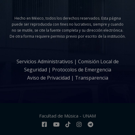
ó
e
E
d
Hecho en México, todos los derechos reservados. Esta página
v
puede ser reproducida con fines no lucrativos, siempre y cuando
e
no se mutile, se cite la fuente completa y su dirección electrónica.
e
De otra forma requiere permiso previo por escrito de la institución.
v
n
i
Servicios Administrativos
|
Comisión Local de
t
Seguridad
|
Protocolos de Emergencia
s
o
Aviso de Privacidad
|
Transparencia
t
a
s
Facultad de Música - UNAM
d