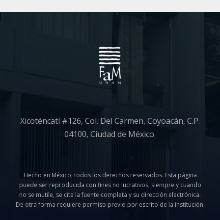
v
s
e
e
v
n
i
t
s
o
t
Xicoténcatl #126, Col. Del Carmen, Coyoacán, C.P.
a
04100, Ciudad de México.
s
d
Hecho en México, todos los derechos reservados. Esta página
puede ser reproducida con fines no lucrativos, siempre y cuando
no se mutile, se cite la fuente completa y su dirección electrónica.
e
De otra forma requiere permiso previo por escrito de la institución.