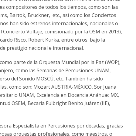
ndes compositores de todos los tiempos, como son las
s, Bartok, Bruckner, etc., así como los Conciertos
unos han sido estrenos internacionales, nacionales o
 el Concierto Voltaje, comisionado por la OSM en 2013),
ardo Risco, Robert Kurka, entre otros, bajo la
de prestigio nacional e internacional.
como parte de la Orquesta Mundial por la Paz (WOP),
tranjero, como las Semanas de Percusiones UNAM,
erso del Sonido MOSCÚ, etc. También ha sido
llas, como son: Mozart AUSTRIA-MÉXICO, Sor Juana
ersitario UNAM, Excelencia en Docencia Anáhuac MX,
tud OSEM, Becaria Fulbright Benito Juárez (IIE),
ora Especialista en Percusiones por décadas, gracias
rosas orquestas profesionales, como maestros, o