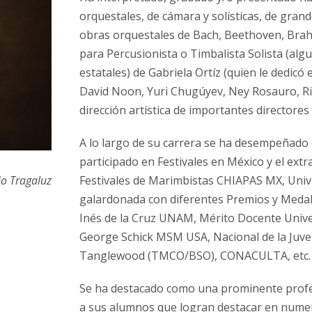
orquestales, de cámara y solísticas, de gra
obras orquestales de Bach, Beethoven, Brahm
para Percusionista o Timbalista Solista (alg
estatales) de Gabriela Ortíz (quien le dedicó
David Noon, Yuri Chugúyev, Ney Rosauro, Ric
dirección artística de importantes directores 
A lo largo de su carrera se ha desempeñado 
participado en Festivales en México y el ex
io Tragaluz
Festivales de Marimbistas CHIAPAS MX, Univ
galardonada con diferentes Premios y Meda
Inés de la Cruz UNAM, Mérito Docente Univ
George Schick MSM USA, Nacional de la Juven
Tanglewood (TMCO/BSO), CONACULTA, etc.
Se ha destacado como una prominente profes
a sus alumnos que logran destacar en nume